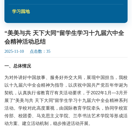
学习园地
“美美与共 天下大同”留学生学习十九届六中全
会精神活动总结
2025-11-10 点击数：
35
一、总体情况
为对外讲好中国故事、
服务
好
外交大局，
展现中国担当，我校
以
十九届六中全会精神
为指导，以庆祝中国共产党百年华诞为
契机，
认真执行省教育厅
有关
活动
要求，
于
2022
年
1
月—
3
月开
展了
“
美美与共
天下大同
”
留学生学习十九届六中全会精神系列
活动。学校对此高度重视，由国际教育学院牵头，协同学校宣
传部、校团委、马克思主义学院、兰亭书法艺术学院等形成活
动方案、建立活动机制，稳步推进活动开展。