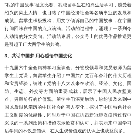
“我的中国故事”征文比赛。我校留学生在绍兴生活学习，感受着
绍兴的风土人情，也目睹了中国经济社会等各项事业的发展和
成就。留学生积极投稿，用文字倾诉自己的中国故事，在字里
行间回味在中国的点点滴滴。活动的过程中，涌现了一系列令
人动情的好文美句。活动结束后，公众号上的优秀作品推送更
是引起了广大留学生的共鸣。
3
、共话中国梦 用心感悟中国变化
十九届六中全会精神学习座谈会。分管校领导和党员教师为留
学生上党课，向留学生介绍了中国共产党百年奋斗的伟大历程
和宝贵经验，细述了党的十八大以来在政治、经济、文化、国
防、生态、外交等方面的重要成就，展示了中国人民攻坚克
难、勇毅前行的价值观。留学生们深受触动，纷纷谈及来到中
国以后眼见亲历的中国社会的喜人变化，探讨了中国特色社会
主义制度的优越性，同时对于中国在抗击新冠肺炎疫情过程中
采取的一系列政策和措施表示欣赏和认可，并表示来中国学习
后学到的不仅是知识，在人生观价值观的认识上也获益良多。