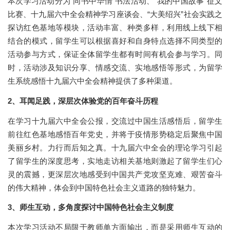
本次学习活动分为“同书中华情”书法活动、“我的中国故事”征文
比赛、十九届六中全会精神学习座谈会、“大美绍兴”社会实践之
探访红色基地等模块，活动丰富、种类多样，利用线上线下相
结合的模式，留学生可以根据喜好和自身特点选择不同类型的
活动参与方式，保证全体留学生都有时间有机会参与学习。同
时，活动涉及知识分享、情感交流、实地感悟等形式，为留学
生系统感悟十九届六中全会精神提供了多种渠道。
2
、耳闻足践，深层次体验党的百年奋斗历程
在学习十九届六中全会公报，交流过中国生活感悟后，留学生
前往红色基地感悟百年党史，并将于疫情形势稳定后聚焦中国
美丽乡村。力行而后知之真。十九届六中全会的理论学习引起
了留学生的深度思考，实地走访相关基地则激起了留学生们心
灵的震撼，更深层次地感受到中国共产党攻坚克难、艰苦奋斗
的伟大精神，体会到中国特色社会主义道路的独特魅力。
3
、师生互动，多角度探讨中国特色社会主义制度
本次学习活动不局限于教师单方面输出，而是采用师生互动的