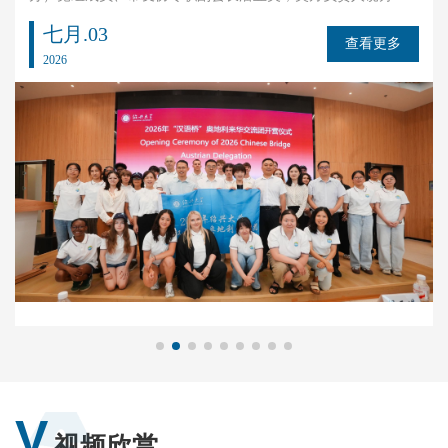
出席仪式。校国际教育学院、外国语学院班子成员，奥地利来
七月.03
华团全体师生、校内带队教师，以及我校来华留学生多语种志
2026
愿服务中心、外国语学院志愿者共同参与。胡云进向远道而来
的奥地利师生致以热烈欢迎。他指出，“汉语桥” 是教育部语合
中心打造的国...
V
视频欣赏