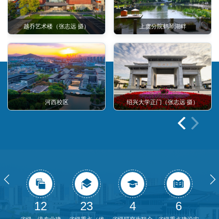
越乔艺术楼（张志远 摄）
上虞分院鹤琴湖畔
河西校区
绍兴大学正门（张志远 摄）
12
23
4
6